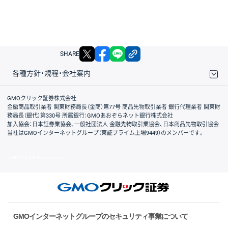
X
facebook
LINE
リンクをコピー
SHARE
各種方針・規程・会社案内
取引規程・約款
サイトマップ
その他のご案内
個人情報保護方針
最良執行方針
サイトのご利用について
ディスクレイマー
信託保全
リスク説明
会社案内
GMOクリック証券株式会社
金融商品取引業者 関東財務局長（金商）第77号 商品先物取引業者 銀行代理業者 関東財
務局長（銀代）第330号 所属銀行：GMOあおぞらネット銀行株式会社
加入協会：日本証券業協会、一般社団法人 金融先物取引業協会、日本商品先物取引協会
当社はGMOインターネットグループ（東証プライム上場9449）のメンバーです。
© GMO CLICK Securities, Inc.
GMOインターネットグループのセキュリティ事業について