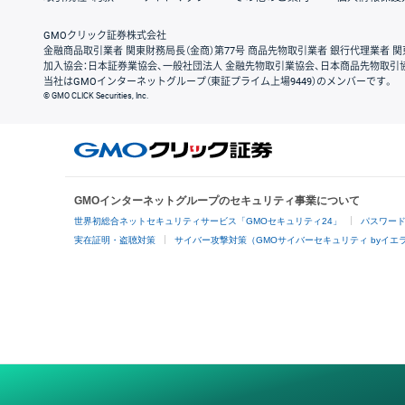
GMOクリック証券株式会社
金融商品取引業者 関東財務局長（金商）第77号 商品先物取引業者 銀行代理業者 関
加入協会：日本証券業協会、一般社団法人 金融先物取引業協会、日本商品先物取引
当社はGMOインターネットグループ（東証プライム上場9449）のメンバーです。
© GMO CLICK Securities, Inc.
GMOインターネットグループのセキュリティ事業について
世界初総合ネットセキュリティサービス「GMOセキュリティ24」
パスワー
実在証明・盗聴対策
サイバー攻撃対策（GMOサイバーセキュリティ byイエ