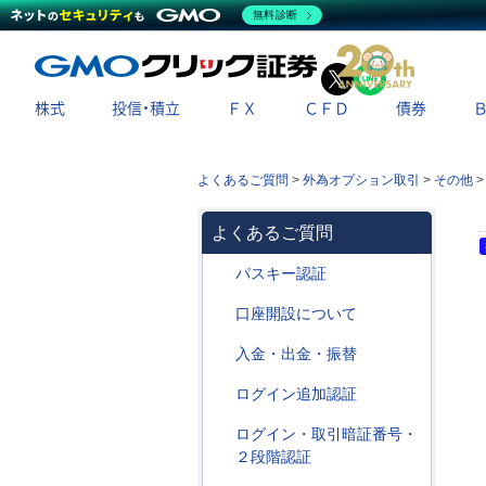
無料診断
X
LINE
株式
投信・積立
ＦＸ
ＣＦＤ
債券
よくあるご質問
>
外為オプション取引
>
その他
よくあるご質問
パスキー認証
口座開設について
入金・出金・振替
ログイン追加認証
ログイン・取引暗証番号・
２段階認証