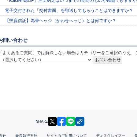
「iClick外為OP」注文約定はいつまでの期間のものが確認できます
電子交付された「交付書面」を郵送してもらうことはできますか？
【投資信託】為替ヘッジ（かわせへっじ）とは何ですか？
お問い合わせ
「よくあるご質問」では解決しない場合はカテゴリーをご選択のうえ、
X
facebook
LINE
リンクをコピー
SHARE
方針
最良執行方針
サイトのご利用について
ディスクレイマー