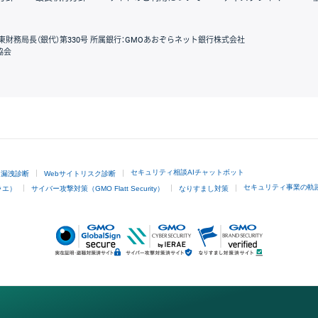
東財務局長（銀代）第330号 所属銀行：GMOあおぞらネット銀行株式会社
協会
GMOクリック証券
セキュリティ相談AIチャットボット
ド漏洩診断
Webサイトリスク診断
セキュリティ事業の軌
ラエ）
サイバー攻撃対策（GMO Flatt Security）
なりすまし対策