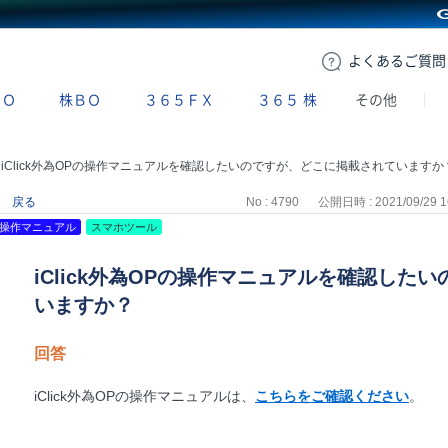
GMOクリック証券
よくある
ご質問
ＢＯ
株ＢＯ
３６５ＦＸ
３６５
株
その他
>
iClick外為OPの操作マニュアルを確認したいのですが、どこに掲載されていますか
戻る
No : 4790
公開日時 : 2021/09/29 1
操作マニュアル
スマホツール
iClick外為OPの操作マニュアルを確認した
いますか？
回答
iClick外為OPの操作マニュアルは、
こちらをご確認ください
。