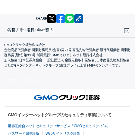
X
facebook
LINE
リンクをコピー
SHARE
各種方針・規程・会社案内
取引規程・約款
サイトマップ
その他のご案内
個人情報保護方針
最良執行方針
サイトのご利用について
ディスクレイマー
信託保全
リスク説明
会社案内
GMOクリック証券株式会社
金融商品取引業者 関東財務局長（金商）第77号 商品先物取引業者 銀行代理業者 関東財
務局長（銀代）第330号 所属銀行：GMOあおぞらネット銀行株式会社
加入協会：日本証券業協会、一般社団法人 金融先物取引業協会、日本商品先物取引協会
当社はGMOインターネットグループ（東証プライム上場9449）のメンバーです。
© GMO CLICK Securities, Inc.
GMOインターネットグループのセキュリティ事業について
世界初総合ネットセキュリティサービス「GMOセキュリティ24」
パスワード漏洩診断
Webサイトリスク診断