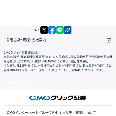
X
facebook
LINE
リンクをコピー
SHARE
各種方針・規程・会社案内
取引規程・約款
サイトマップ
その他のご案内
個人情報保護方針
最良執行方針
サイトのご利用について
ディスクレイマー
信託保全
リスク説明
会社案内
GMOクリック証券株式会社
金融商品取引業者 関東財務局長（金商）第77号 商品先物取引業者 銀行代理業者 関東財
務局長（銀代）第330号 所属銀行：GMOあおぞらネット銀行株式会社
加入協会：日本証券業協会、一般社団法人 金融先物取引業協会、日本商品先物取引協会
当社はGMOインターネットグループ（東証プライム上場9449）のメンバーです。
© GMO CLICK Securities, Inc.
GMOインターネットグループのセキュリティ事業について