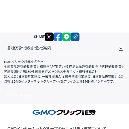
X
facebook
LINE
リンクをコピー
SHARE
各種方針・規程・会社案内
取引規程・約款
サイトマップ
その他のご案内
個人情報保護方針
最良執行方針
サイトのご利用について
ディスクレイマー
信託保全
リスク説明
会社案内
GMOクリック証券株式会社
金融商品取引業者 関東財務局長（金商）第77号 商品先物取引業者 銀行代理業者 関東財
務局長（銀代）第330号 所属銀行：GMOあおぞらネット銀行株式会社
加入協会：日本証券業協会、一般社団法人 金融先物取引業協会、日本商品先物取引協会
当社はGMOインターネットグループ（東証プライム上場9449）のメンバーです。
© GMO CLICK Securities, Inc.
GMOインターネットグループのセキュリティ事業について