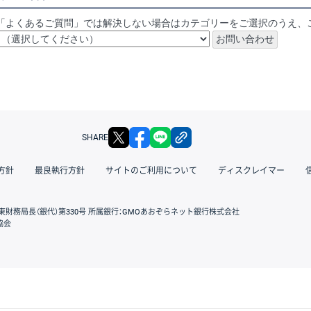
「よくあるご質問」では解決しない場合はカテゴリーをご選択のうえ、
X
facebook
LINE
リンクをコピー
SHARE
方針
最良執行方針
サイトのご利用について
ディスクレイマー
東財務局長（銀代）第330号 所属銀行：GMOあおぞらネット銀行株式会社
協会
GMOクリック証券