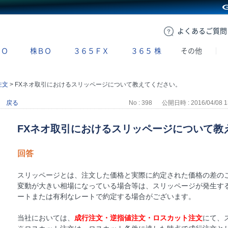
GMOクリック証券
よくある
ご質問
ＢＯ
株ＢＯ
３６５ＦＸ
３６５
株
その他
注文
>
FXネオ取引におけるスリッページについて教えてください。
戻る
No : 398
公開日時 : 2016/04/08 1
FXネオ取引におけるスリッページについて教
回答
スリッページとは、注文した価格と実際に約定された価格の差の
変動が大きい相場になっている場合等は、スリッページが発生す
ートまたは有利なレートで約定する場合がございます。
当社においては、
成行注文・逆指値注文・ロスカット注文
にて、