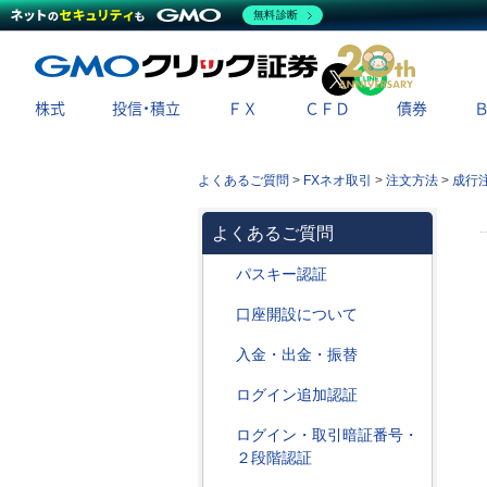
無料診断
X
LINE
株式
投信・積立
ＦＸ
ＣＦＤ
債券
よくあるご質問
>
FXネオ取引
>
注文方法
>
成行
よくあるご質問
パスキー認証
口座開設について
入金・出金・振替
ログイン追加認証
ログイン・取引暗証番号・
２段階認証