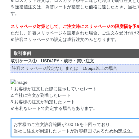
※ロスカット注文は、ロスカット条件に達した時点で成行注文と
※逆指値注文は、為替レートが指定した価格に達したとき、当社
す。
スリッページ対策として、ご注文時にスリッページの限度幅を予
ただし、許容スリッページを設定された場合、ご注文を受け付け
※許容スリッページの設定は成行注文のみとなります。
取引事例
取引ケース① USD/JPY・成行・買い注文
許容スリッページ設定なし または 15pips以上の場合
1.お客様が注文した際に提示していたレート
2.当社に注文が到着したレート
3.お客様の注文が約定したレート
※有利なレートで約定する場合もあります。
お客様のご注文許容範囲が100.15を上回っており、
当社に注文が到達したレートが許容範囲であるため約定成立。