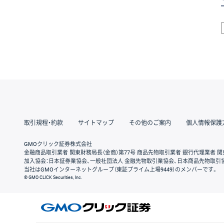
取引規程・約款
サイトマップ
その他のご案内
個人情報保護
GMOクリック証券株式会社
金融商品取引業者 関東財務局長（金商）第77号 商品先物取引業者 銀行代理業者 関
加入協会：日本証券業協会、一般社団法人 金融先物取引業協会、日本商品先物取引
当社はGMOインターネットグループ（東証プライム上場9449）のメンバーです。
© GMO CLICK Securities, Inc.