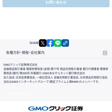
お問い合わせ
X
facebook
LINE
リンクをコピー
SHARE
各種方針・規程・会社案内
取引規程・約款
サイトマップ
その他のご案内
個人情報保護方針
最良執行方針
サイトのご利用について
ディスクレイマー
信託保全
リスク説明
会社案内
GMOクリック証券株式会社
金融商品取引業者 関東財務局長（金商）第77号 商品先物取引業者 銀行代理業者 関東財
務局長（銀代）第330号 所属銀行：GMOあおぞらネット銀行株式会社
加入協会：日本証券業協会、一般社団法人 金融先物取引業協会、日本商品先物取引協会
当社はGMOインターネットグループ（東証プライム上場9449）のメンバーです。
© GMO CLICK Securities, Inc.