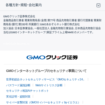
各種方針・規程・会社案内
取引規程・約款
サイトマップ
その他のご案内
個人情報保護方針
最良執行方針
サイトのご利用について
ディスクレイマー
信託保全
リスク説明
会社案内
GMOクリック証券株式会社
金融商品取引業者 関東財務局長（金商）第77号 商品先物取引業者 銀行代理業者 関東財
務局長（銀代）第330号 所属銀行：GMOあおぞらネット銀行株式会社
加入協会：日本証券業協会、一般社団法人 金融先物取引業協会、日本商品先物取引協会
当社はGMOインターネットグループ（東証プライム上場9449）のメンバーです。
© GMO CLICK Securities, Inc.
GMOインターネットグループのセキュリティ事業について
世界初総合ネットセキュリティサービス「GMOセキュリティ24」
パスワード漏洩診断
Webサイトリスク診断
セキュリティ相談AIチャットボット
実在証明・盗聴対策
サイバー攻撃対策（GMOサイバーセキュリティ byイエラエ）