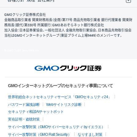
取引規程・約款
サイトマップ
その他のご案内
個人情報保護方針
最良執行方針
サイトのご利用について
ディスクレイマー
信託保全
リスク説明
会社案内
GMOクリック証券株式会社
金融商品取引業者 関東財務局長（金商）第77号 商品先物取引業者 銀行代理業者 関東財
務局長（銀代）第330号 所属銀行：GMOあおぞらネット銀行株式会社
加入協会：日本証券業協会、一般社団法人 金融先物取引業協会、日本商品先物取引協会
当社はGMOインターネットグループ（東証プライム上場9449）のメンバーです。
© GMO CLICK Securities, Inc.
GMOインターネットグループのセキュリティ事業について
世界初総合ネットセキュリティサービス「GMOセキュリティ24」
パスワード漏洩診断
Webサイトリスク診断
セキュリティ相談AIチャットボット
実在証明・盗聴対策
サイバー攻撃対策（GMOサイバーセキュリティ byイエラエ）
サイバー攻撃対策（GMO Flatt Security）
なりすまし対策