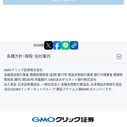
X
facebook
LINE
リンクをコピー
SHARE
各種方針・規程・会社案内
取引規程・約款
サイトマップ
その他のご案内
個人情報保護方針
最良執行方針
サイトのご利用について
ディスクレイマー
信託保全
リスク説明
会社案内
GMOクリック証券株式会社
金融商品取引業者 関東財務局長（金商）第77号 商品先物取引業者 銀行代理業者 関東財
務局長（銀代）第330号 所属銀行：GMOあおぞらネット銀行株式会社
加入協会：日本証券業協会、一般社団法人 金融先物取引業協会、日本商品先物取引協会
当社はGMOインターネットグループ（東証プライム上場9449）のメンバーです。
© GMO CLICK Securities, Inc.