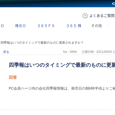
GMOクリック証券
よくある
ご質問
ＢＯ
株ＢＯ
３６５ＦＸ
３６５
株
その他
>
四季報はいつのタイミングで最新のものに更新されますか？
戻る
No : 3899
公開日時 : 2021/06/03 1
四季報はいつのタイミングで最新のものに更
回答
PC会員ページ内の会社四季報情報は、発売日の朝6時半頃よりご