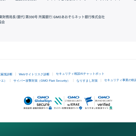
東財務局長（銀代）第330号 所属銀行：GMOあおぞらネット銀行株式会社
協会
GMOクリック証券
セキュリティ相談AIチャットボット
ド漏洩診断
Webサイトリスク診断
セキュリティ事業の軌
ラエ）
サイバー攻撃対策（GMO Flatt Security）
なりすまし対策