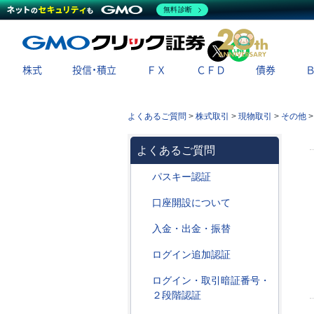
無料診断
X
LINE
株式
投信・積立
ＦＸ
ＣＦＤ
債券
よくあるご質問
>
株式取引
>
現物取引
>
その他
よくあるご質問
パスキー認証
口座開設について
入金・出金・振替
ログイン追加認証
ログイン・取引暗証番号・
２段階認証