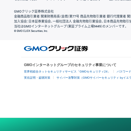
GMOクリック証券株式会社
金融商品取引業者 関東財務局長（金商）第77号 商品先物取引業者 銀行代理業者 関
加入協会：日本証券業協会、一般社団法人 金融先物取引業協会、日本商品先物取引
当社はGMOインターネットグループ（東証プライム上場9449）のメンバーです。
© GMO CLICK Securities, Inc.
GMOインターネットグループのセキュリティ事業について
世界初総合ネットセキュリティサービス「GMOセキュリティ24」
パスワー
実在証明・盗聴対策
サイバー攻撃対策（GMOサイバーセキュリティ byイエ