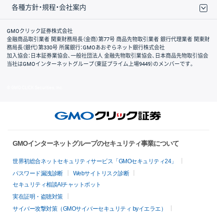
各種方針・規程・会社案内
取引規程・約款
サイトマップ
その他のご案内
個人情報保護方針
最良執行方針
サイトのご利用について
ディスクレイマー
信託保全
リスク説明
会社案内
GMOクリック証券株式会社
金融商品取引業者 関東財務局長（金商）第77号 商品先物取引業者 銀行代理業者 関東財
務局長（銀代）第330号 所属銀行：GMOあおぞらネット銀行株式会社
加入協会：日本証券業協会、一般社団法人 金融先物取引業協会、日本商品先物取引協会
当社はGMOインターネットグループ（東証プライム上場9449）のメンバーです。
© GMO CLICK Securities, Inc.
GMOインターネットグループのセキュリティ事業について
世界初総合ネットセキュリティサービス「GMOセキュリティ24」
パスワード漏洩診断
Webサイトリスク診断
セキュリティ相談AIチャットボット
実在証明・盗聴対策
サイバー攻撃対策（GMOサイバーセキュリティ byイエラエ）