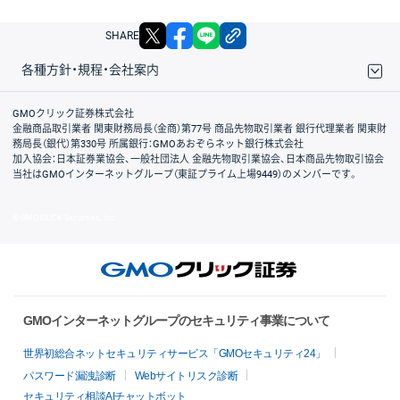
X
facebook
LINE
リンクをコピー
SHARE
各種方針・規程・会社案内
取引規程・約款
サイトマップ
その他のご案内
個人情報保護方針
最良執行方針
サイトのご利用について
ディスクレイマー
信託保全
リスク説明
会社案内
GMOクリック証券株式会社
金融商品取引業者 関東財務局長（金商）第77号 商品先物取引業者 銀行代理業者 関東財
務局長（銀代）第330号 所属銀行：GMOあおぞらネット銀行株式会社
加入協会：日本証券業協会、一般社団法人 金融先物取引業協会、日本商品先物取引協会
当社はGMOインターネットグループ（東証プライム上場9449）のメンバーです。
© GMO CLICK Securities, Inc.
GMOインターネットグループのセキュリティ事業について
世界初総合ネットセキュリティサービス「GMOセキュリティ24」
パスワード漏洩診断
Webサイトリスク診断
セキュリティ相談AIチャットボット