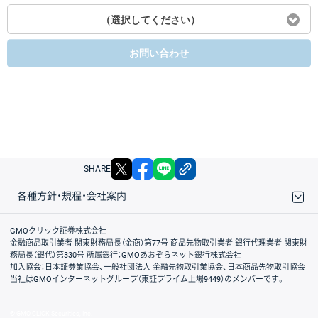
（選択してください）
お問い合わせ
X
facebook
LINE
リンクをコピー
SHARE
各種方針・規程・会社案内
取引規程・約款
サイトマップ
その他のご案内
個人情報保護方針
最良執行方針
サイトのご利用について
ディスクレイマー
信託保全
リスク説明
会社案内
GMOクリック証券株式会社
金融商品取引業者 関東財務局長（金商）第77号 商品先物取引業者 銀行代理業者 関東財
務局長（銀代）第330号 所属銀行：GMOあおぞらネット銀行株式会社
加入協会：日本証券業協会、一般社団法人 金融先物取引業協会、日本商品先物取引協会
当社はGMOインターネットグループ（東証プライム上場9449）のメンバーです。
© GMO CLICK Securities, Inc.