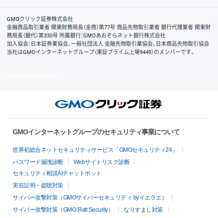
取引規程・約款
サイトマップ
その他のご案内
個人情報保護方針
最良執行方針
サイトのご利用について
ディスクレイマー
信託保全
リスク説明
会社案内
GMOクリック証券株式会社
金融商品取引業者 関東財務局長（金商）第77号 商品先物取引業者 銀行代理業者 関東財
務局長（銀代）第330号 所属銀行：GMOあおぞらネット銀行株式会社
加入協会：日本証券業協会、一般社団法人 金融先物取引業協会、日本商品先物取引協会
当社はGMOインターネットグループ（東証プライム上場9449）のメンバーです。
© GMO CLICK Securities, Inc.
GMOインターネットグループのセキュリティ事業について
世界初総合ネットセキュリティサービス「GMOセキュリティ24」
パスワード漏洩診断
Webサイトリスク診断
セキュリティ相談AIチャットボット
実在証明・盗聴対策
サイバー攻撃対策（GMOサイバーセキュリティ byイエラエ）
サイバー攻撃対策（GMO Flatt Security）
なりすまし対策