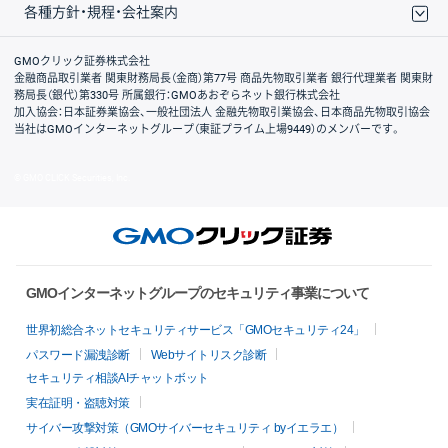
各種方針・規程・会社案内
取引規程・約款
サイトマップ
その他のご案内
個人情報保護方針
最良執行方針
サイトのご利用について
ディスクレイマー
信託保全
リスク説明
会社案内
GMOクリック証券株式会社
金融商品取引業者 関東財務局長（金商）第77号 商品先物取引業者 銀行代理業者 関東財
務局長（銀代）第330号 所属銀行：GMOあおぞらネット銀行株式会社
加入協会：日本証券業協会、一般社団法人 金融先物取引業協会、日本商品先物取引協会
当社はGMOインターネットグループ（東証プライム上場9449）のメンバーです。
© GMO CLICK Securities, Inc.
GMOインターネットグループのセキュリティ事業について
世界初総合ネットセキュリティサービス「GMOセキュリティ24」
パスワード漏洩診断
Webサイトリスク診断
セキュリティ相談AIチャットボット
実在証明・盗聴対策
サイバー攻撃対策（GMOサイバーセキュリティ byイエラエ）