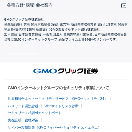
各種方針・規程・会社案内
取引規程・約款
サイトマップ
その他のご案内
個人情報保護方針
最良執行方針
サイトのご利用について
ディスクレイマー
信託保全
リスク説明
会社案内
GMOクリック証券株式会社
金融商品取引業者 関東財務局長（金商）第77号 商品先物取引業者 銀行代理業者 関東財
務局長（銀代）第330号 所属銀行：GMOあおぞらネット銀行株式会社
加入協会：日本証券業協会、一般社団法人 金融先物取引業協会、日本商品先物取引協会
当社はGMOインターネットグループ（東証プライム上場9449）のメンバーです。
© GMO CLICK Securities, Inc.
GMOインターネットグループのセキュリティ事業について
世界初総合ネットセキュリティサービス「GMOセキュリティ24」
パスワード漏洩診断
Webサイトリスク診断
セキュリティ相談AIチャットボット
実在証明・盗聴対策
サイバー攻撃対策（GMOサイバーセキュリティ byイエラエ）