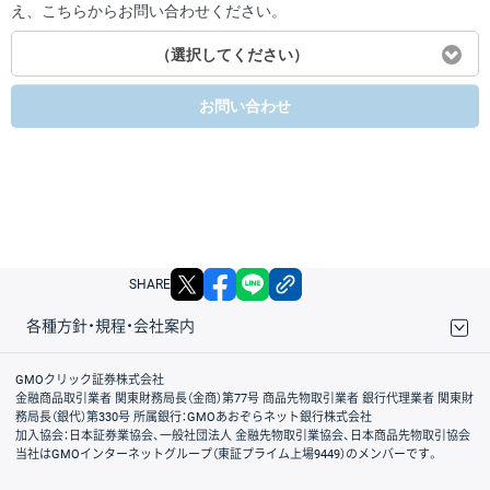
え、こちらからお問い合わせください。
（選択してください）
お問い合わせ
X
facebook
LINE
リンクをコピー
SHARE
各種方針・規程・会社案内
取引規程・約款
サイトマップ
その他のご案内
個人情報保護方針
最良執行方針
サイトのご利用について
ディスクレイマー
信託保全
リスク説明
会社案内
GMOクリック証券株式会社
金融商品取引業者 関東財務局長（金商）第77号 商品先物取引業者 銀行代理業者 関東財
務局長（銀代）第330号 所属銀行：GMOあおぞらネット銀行株式会社
加入協会：日本証券業協会、一般社団法人 金融先物取引業協会、日本商品先物取引協会
当社はGMOインターネットグループ（東証プライム上場9449）のメンバーです。