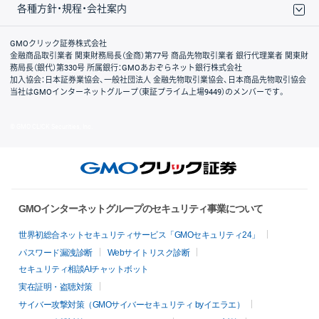
各種方針・規程・会社案内
取引規程・約款
サイトマップ
その他のご案内
個人情報保護方針
最良執行方針
サイトのご利用について
ディスクレイマー
信託保全
リスク説明
会社案内
GMOクリック証券株式会社
金融商品取引業者 関東財務局長（金商）第77号 商品先物取引業者 銀行代理業者 関東財
務局長（銀代）第330号 所属銀行：GMOあおぞらネット銀行株式会社
加入協会：日本証券業協会、一般社団法人 金融先物取引業協会、日本商品先物取引協会
当社はGMOインターネットグループ（東証プライム上場9449）のメンバーです。
© GMO CLICK Securities, Inc.
GMOインターネットグループのセキュリティ事業について
世界初総合ネットセキュリティサービス「GMOセキュリティ24」
パスワード漏洩診断
Webサイトリスク診断
セキュリティ相談AIチャットボット
実在証明・盗聴対策
サイバー攻撃対策（GMOサイバーセキュリティ byイエラエ）