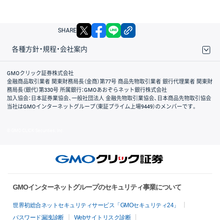
X
facebook
LINE
リンクをコピー
SHARE
各種方針・規程・会社案内
取引規程・約款
サイトマップ
その他のご案内
個人情報保護方針
最良執行方針
サイトのご利用について
ディスクレイマー
信託保全
リスク説明
会社案内
GMOクリック証券株式会社
金融商品取引業者 関東財務局長（金商）第77号 商品先物取引業者 銀行代理業者 関東財
務局長（銀代）第330号 所属銀行：GMOあおぞらネット銀行株式会社
加入協会：日本証券業協会、一般社団法人 金融先物取引業協会、日本商品先物取引協会
当社はGMOインターネットグループ（東証プライム上場9449）のメンバーです。
© GMO CLICK Securities, Inc.
GMOインターネットグループのセキュリティ事業について
世界初総合ネットセキュリティサービス「GMOセキュリティ24」
パスワード漏洩診断
Webサイトリスク診断