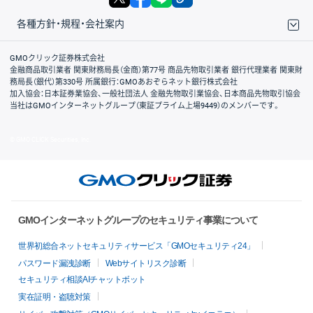
各種方針・規程・会社案内
取引規程・約款
サイトマップ
その他のご案内
個人情報保護方針
最良執行方針
サイトのご利用について
ディスクレイマー
信託保全
リスク説明
会社案内
GMOクリック証券株式会社
金融商品取引業者 関東財務局長（金商）第77号 商品先物取引業者 銀行代理業者 関東財
務局長（銀代）第330号 所属銀行：GMOあおぞらネット銀行株式会社
加入協会：日本証券業協会、一般社団法人 金融先物取引業協会、日本商品先物取引協会
当社はGMOインターネットグループ（東証プライム上場9449）のメンバーです。
© GMO CLICK Securities, Inc.
GMOインターネットグループのセキュリティ事業について
世界初総合ネットセキュリティサービス「GMOセキュリティ24」
パスワード漏洩診断
Webサイトリスク診断
セキュリティ相談AIチャットボット
実在証明・盗聴対策