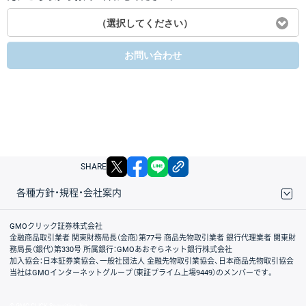
（選択してください）
お問い合わせ
X
facebook
LINE
リンクをコピー
SHARE
各種方針・規程・会社案内
取引規程・約款
サイトマップ
その他のご案内
個人情報保護方針
最良執行方針
サイトのご利用について
ディスクレイマー
信託保全
リスク説明
会社案内
GMOクリック証券株式会社
金融商品取引業者 関東財務局長（金商）第77号 商品先物取引業者 銀行代理業者 関東財
務局長（銀代）第330号 所属銀行：GMOあおぞらネット銀行株式会社
加入協会：日本証券業協会、一般社団法人 金融先物取引業協会、日本商品先物取引協会
当社はGMOインターネットグループ（東証プライム上場9449）のメンバーです。
© GMO CLICK Securities, Inc.