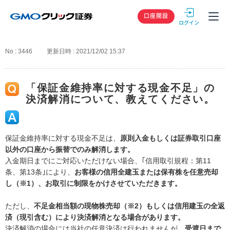
GMOクリック
口座開設
No : 3446
更新日時 : 2021/12/02 15:37
「保証金維持率に対する現金不足」の
決済解消について、教えてください。
保証金維持率に対する現金不足は、
原則入金もしくは証券取引口座
以外の口座から振替でのみ解消します。
入金期日までにご対応いただけない場合、｢信用取引規程：第11
条、第13条｣により、
お客様の信用全建玉または保有株を任意売却
し（※1）、お取引に制限をかけさせていただきます。
ただし、
不足金相当額の現物株売却（※2）もしくは信用建玉の全返
済（現引含む）により決済解消となる場合があります。
決済解消の場合には当社の任意決済は行われませんが、
受渡日まで