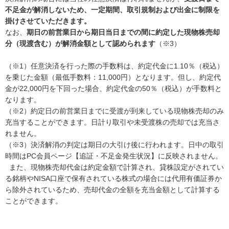
不足金が解消しないため、一定期間、取引規制および出金に制限を
掛けさせていただきます。
なお、
期日の前営業日から期日当日までの間に約定した現物株売却
分（現渡含む）が解消金額として認められます
（※3）
（※1）任意決済を行った際の手数料は、約定代金に1.10％（税込）
を乗じた金額（最低手数料：11,000円）となります。但し、約定代
金が22,000円を下回った場合、約定代金の50％（税込）が手数料と
なります。
（※2）約定日の前営業日までに受渡が到来している現物株売却のみ
充当することができます。日計り取引や未受渡株の売却では充当さ
れません。
（※3）決済解消の判定は期日の大引け後に行われます。日中の取引
時間はPC会員ページ【追証・不足金発生状況】に反映されません。
また、現物株売却代金は約定金額で計算され、貸株設定がされてい
る銘柄やNISA口座で保有されている株式の場合には代用有価証券か
ら除外されているため、売却代金の全額を充当金額として計算する
ことができます。