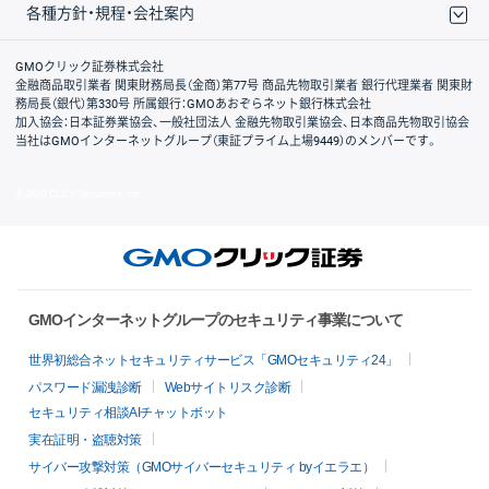
各種方針・規程・会社案内
取引規程・約款
サイトマップ
その他のご案内
個人情報保護方針
最良執行方針
サイトのご利用について
ディスクレイマー
信託保全
リスク説明
会社案内
GMOクリック証券株式会社
金融商品取引業者 関東財務局長（金商）第77号 商品先物取引業者 銀行代理業者 関東財
務局長（銀代）第330号 所属銀行：GMOあおぞらネット銀行株式会社
加入協会：日本証券業協会、一般社団法人 金融先物取引業協会、日本商品先物取引協会
当社はGMOインターネットグループ（東証プライム上場9449）のメンバーです。
© GMO CLICK Securities, Inc.
GMOインターネットグループのセキュリティ事業について
世界初総合ネットセキュリティサービス「GMOセキュリティ24」
パスワード漏洩診断
Webサイトリスク診断
セキュリティ相談AIチャットボット
実在証明・盗聴対策
サイバー攻撃対策（GMOサイバーセキュリティ byイエラエ）