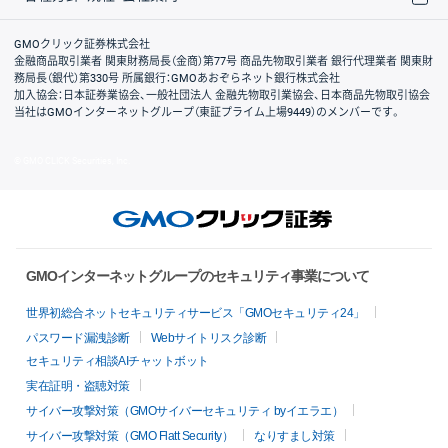
取引規程・約款
サイトマップ
その他のご案内
個人情報保護方針
最良執行方針
サイトのご利用について
ディスクレイマー
信託保全
リスク説明
会社案内
GMOクリック証券株式会社
金融商品取引業者 関東財務局長（金商）第77号 商品先物取引業者 銀行代理業者 関東財
務局長（銀代）第330号 所属銀行：GMOあおぞらネット銀行株式会社
加入協会：日本証券業協会、一般社団法人 金融先物取引業協会、日本商品先物取引協会
当社はGMOインターネットグループ（東証プライム上場9449）のメンバーです。
© GMO CLICK Securities, Inc.
GMOインターネットグループのセキュリティ事業について
世界初総合ネットセキュリティサービス「GMOセキュリティ24」
パスワード漏洩診断
Webサイトリスク診断
セキュリティ相談AIチャットボット
実在証明・盗聴対策
サイバー攻撃対策（GMOサイバーセキュリティ byイエラエ）
サイバー攻撃対策（GMO Flatt Security）
なりすまし対策