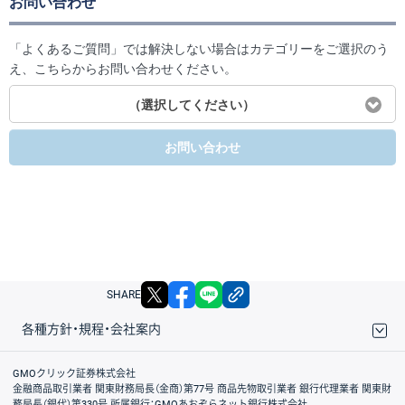
お問い合わせ
「よくあるご質問」では解決しない場合はカテゴリーをご選択のう
え、こちらからお問い合わせください。
（選択してください）
お問い合わせ
X
facebook
LINE
リンクをコピー
SHARE
各種方針・規程・会社案内
取引規程・約款
サイトマップ
その他のご案内
個人情報保護方針
最良執行方針
サイトのご利用について
ディスクレイマー
信託保全
リスク説明
会社案内
GMOクリック証券株式会社
金融商品取引業者 関東財務局長（金商）第77号 商品先物取引業者 銀行代理業者 関東財
務局長（銀代）第330号 所属銀行：GMOあおぞらネット銀行株式会社