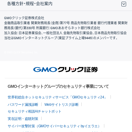
各種方針・規程・会社案内
取引規程・約款
サイトマップ
その他のご案内
個人情報保護方針
最良執行方針
サイトのご利用について
ディスクレイマー
信託保全
リスク説明
会社案内
GMOクリック証券株式会社
金融商品取引業者 関東財務局長（金商）第77号 商品先物取引業者 銀行代理業者 関東財
務局長（銀代）第330号 所属銀行：GMOあおぞらネット銀行株式会社
加入協会：日本証券業協会、一般社団法人 金融先物取引業協会、日本商品先物取引協会
当社はGMOインターネットグループ（東証プライム上場9449）のメンバーです。
© GMO CLICK Securities, Inc.
GMOインターネットグループのセキュリティ事業について
世界初総合ネットセキュリティサービス「GMOセキュリティ24」
パスワード漏洩診断
Webサイトリスク診断
セキュリティ相談AIチャットボット
実在証明・盗聴対策
サイバー攻撃対策（GMOサイバーセキュリティ byイエラエ）