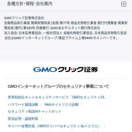
各種方針・規程・会社案内
取引規程・約款
サイトマップ
その他のご案内
個人情報保護方針
最良執行方針
サイトのご利用について
ディスクレイマー
信託保全
リスク説明
会社案内
GMOクリック証券株式会社
金融商品取引業者 関東財務局長（金商）第77号 商品先物取引業者 銀行代理業者 関東財
務局長（銀代）第330号 所属銀行：GMOあおぞらネット銀行株式会社
加入協会：日本証券業協会、一般社団法人 金融先物取引業協会、日本商品先物取引協会
当社はGMOインターネットグループ（東証プライム上場9449）のメンバーです。
© GMO CLICK Securities, Inc.
GMOインターネットグループのセキュリティ事業について
世界初総合ネットセキュリティサービス「GMOセキュリティ24」
パスワード漏洩診断
Webサイトリスク診断
セキュリティ相談AIチャットボット
実在証明・盗聴対策
サイバー攻撃対策（GMOサイバーセキュリティ byイエラエ）