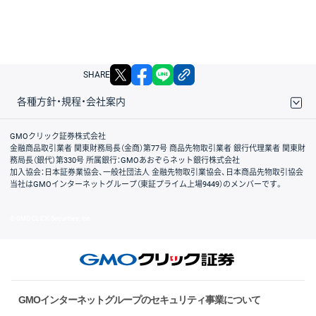
X
facebook
LINE
リンクをコピー
SHARE
各種方針・規程・会社案内
取引規程・約款
サイトマップ
その他のご案内
個人情報保護方針
最良執行方針
サイトのご利用について
ディスクレイマー
信託保全
リスク説明
会社案内
GMOクリック証券株式会社
金融商品取引業者 関東財務局長（金商）第77号 商品先物取引業者 銀行代理業者 関東財
務局長（銀代）第330号 所属銀行：GMOあおぞらネット銀行株式会社
加入協会：日本証券業協会、一般社団法人 金融先物取引業協会、日本商品先物取引協会
当社はGMOインターネットグループ（東証プライム上場9449）のメンバーです。
© GMO CLICK Securities, Inc.
GMOインターネットグループのセキュリティ事業について