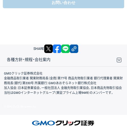
お問い合わせ
X
facebook
LINE
リンクをコピー
SHARE
各種方針・規程・会社案内
取引規程・約款
サイトマップ
その他のご案内
個人情報保護方針
最良執行方針
サイトのご利用について
ディスクレイマー
信託保全
リスク説明
会社案内
GMOクリック証券株式会社
金融商品取引業者 関東財務局長（金商）第77号 商品先物取引業者 銀行代理業者 関東財
務局長（銀代）第330号 所属銀行：GMOあおぞらネット銀行株式会社
加入協会：日本証券業協会、一般社団法人 金融先物取引業協会、日本商品先物取引協会
当社はGMOインターネットグループ（東証プライム上場9449）のメンバーです。
© GMO CLICK Securities, Inc.