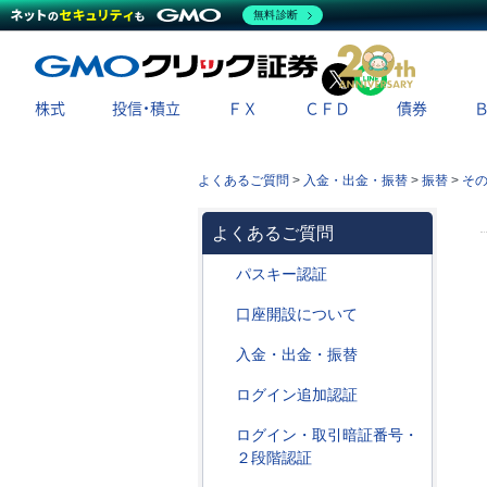
無料診断
X
LINE
株式
投信・積立
ＦＸ
ＣＦＤ
債券
よくあるご質問
>
入金・出金・振替
>
振替
>
そ
よくあるご質問
パスキー認証
口座開設について
入金・出金・振替
ログイン追加認証
ログイン・取引暗証番号・
２段階認証