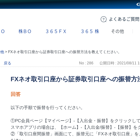
GMOクリック証券
よくある
ご質問
ＢＯ
株ＢＯ
３６５ＦＸ
３６５
株
その他
の他
>
FXネオ取引口座から証券取引口座への振替方法を教えてください。
戻る
No : 286
公開日時 : 2021/08/11 1
FXネオ取引口座から証券取引口座への振替方
回答
以下の手順で振替を行ってください。
①PC会員ページ【マイページ】-【入出金・振替】をクリックし
スマホアプリの場合は、【ホーム】-【入出金/振替】-【振替】を
②「取引口座間振替」画面にて、振替元に「FXネオ取引口座」を