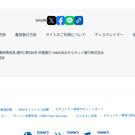
X
facebook
LINE
リンクをコピー
SHARE
方針
最良執行方針
サイトのご利用について
ディスクレイマー
東財務局長（銀代）第330号 所属銀行：GMOあおぞらネット銀行株式会社
協会
GMOクリック証券
セキュリティ相談AIチャットボット
ド漏洩診断
Webサイトリスク診断
セキュリティ事業の軌
ラエ）
サイバー攻撃対策（GMO Flatt Security）
なりすまし対策