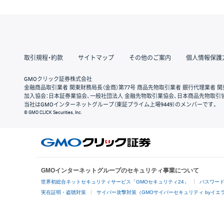
取引規程・約款
サイトマップ
その他のご案内
個人情報保護
GMOクリック証券株式会社
金融商品取引業者 関東財務局長（金商）第77号 商品先物取引業者 銀行代理業者 関
加入協会：日本証券業協会、一般社団法人 金融先物取引業協会、日本商品先物取引
当社はGMOインターネットグループ（東証プライム上場9449）のメンバーです。
© GMO CLICK Securities, Inc.
GMOインターネットグループのセキュリティ事業について
世界初総合ネットセキュリティサービス「GMOセキュリティ24」
パスワー
実在証明・盗聴対策
サイバー攻撃対策（GMOサイバーセキュリティ byイエ