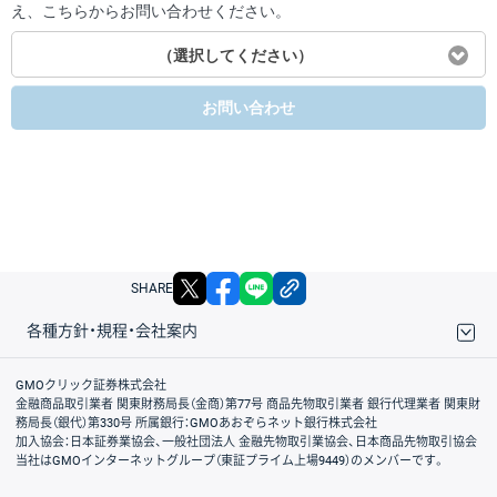
え、こちらからお問い合わせください。
（選択してください）
お問い合わせ
X
facebook
LINE
リンクをコピー
SHARE
各種方針・規程・会社案内
取引規程・約款
サイトマップ
その他のご案内
個人情報保護方針
最良執行方針
サイトのご利用について
ディスクレイマー
信託保全
リスク説明
会社案内
GMOクリック証券株式会社
金融商品取引業者 関東財務局長（金商）第77号 商品先物取引業者 銀行代理業者 関東財
務局長（銀代）第330号 所属銀行：GMOあおぞらネット銀行株式会社
加入協会：日本証券業協会、一般社団法人 金融先物取引業協会、日本商品先物取引協会
当社はGMOインターネットグループ（東証プライム上場9449）のメンバーです。