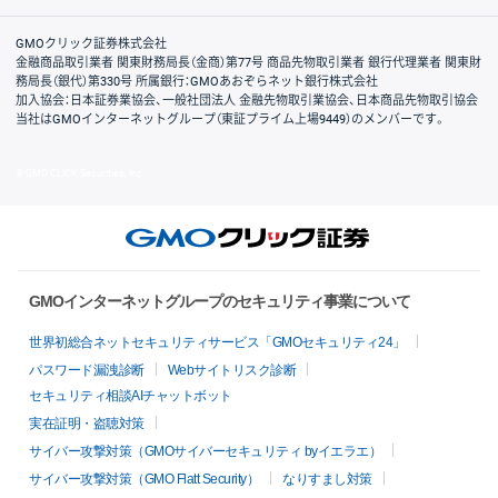
取引規程・約款
サイトマップ
その他のご案内
個人情報保護方針
最良執行方針
サイトのご利用について
ディスクレイマー
信託保全
リスク説明
会社案内
GMOクリック証券株式会社
金融商品取引業者 関東財務局長（金商）第77号 商品先物取引業者 銀行代理業者 関東財
務局長（銀代）第330号 所属銀行：GMOあおぞらネット銀行株式会社
加入協会：日本証券業協会、一般社団法人 金融先物取引業協会、日本商品先物取引協会
当社はGMOインターネットグループ（東証プライム上場9449）のメンバーです。
© GMO CLICK Securities, Inc.
GMOインターネットグループのセキュリティ事業について
世界初総合ネットセキュリティサービス「GMOセキュリティ24」
パスワード漏洩診断
Webサイトリスク診断
セキュリティ相談AIチャットボット
実在証明・盗聴対策
サイバー攻撃対策（GMOサイバーセキュリティ byイエラエ）
サイバー攻撃対策（GMO Flatt Security）
なりすまし対策