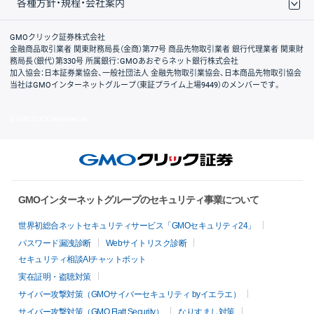
各種方針・規程・会社案内
取引規程・約款
サイトマップ
その他のご案内
個人情報保護方針
最良執行方針
サイトのご利用について
ディスクレイマー
信託保全
リスク説明
会社案内
GMOクリック証券株式会社
金融商品取引業者 関東財務局長（金商）第77号 商品先物取引業者 銀行代理業者 関東財
務局長（銀代）第330号 所属銀行：GMOあおぞらネット銀行株式会社
加入協会：日本証券業協会、一般社団法人 金融先物取引業協会、日本商品先物取引協会
当社はGMOインターネットグループ（東証プライム上場9449）のメンバーです。
© GMO CLICK Securities, Inc.
GMOインターネットグループのセキュリティ事業について
世界初総合ネットセキュリティサービス「GMOセキュリティ24」
パスワード漏洩診断
Webサイトリスク診断
セキュリティ相談AIチャットボット
実在証明・盗聴対策
サイバー攻撃対策（GMOサイバーセキュリティ byイエラエ）
サイバー攻撃対策（GMO Flatt Security）
なりすまし対策