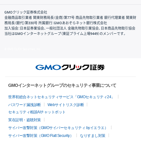
取引規程・約款
サイトマップ
その他のご案内
個人情報保護方針
最良執行方針
サイトのご利用について
ディスクレイマー
信託保全
リスク説明
会社案内
GMOクリック証券株式会社
金融商品取引業者 関東財務局長（金商）第77号 商品先物取引業者 銀行代理業者 関東財
務局長（銀代）第330号 所属銀行：GMOあおぞらネット銀行株式会社
加入協会：日本証券業協会、一般社団法人 金融先物取引業協会、日本商品先物取引協会
当社はGMOインターネットグループ（東証プライム上場9449）のメンバーです。
© GMO CLICK Securities, Inc.
GMOインターネットグループのセキュリティ事業について
世界初総合ネットセキュリティサービス「GMOセキュリティ24」
パスワード漏洩診断
Webサイトリスク診断
セキュリティ相談AIチャットボット
実在証明・盗聴対策
サイバー攻撃対策（GMOサイバーセキュリティ byイエラエ）
サイバー攻撃対策（GMO Flatt Security）
なりすまし対策