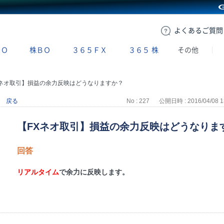
GMOクリック証券
よくある
ご質問
ＢＯ
株ＢＯ
３６５ＦＸ
３６５
株
その他
Xネオ取引】損益の余力反映はどうなりますか？
戻る
No : 227
公開日時 : 2016/04/08 1
【FXネオ取引】損益の余力反映はどうなりま
回答
リアルタイム
で余力に反映します。