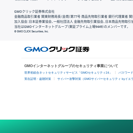
GMOクリック証券株式会社
金融商品取引業者 関東財務局長（金商）第77号 商品先物取引業者 銀行代理業者 関
加入協会：日本証券業協会、一般社団法人 金融先物取引業協会、日本商品先物取引
当社はGMOインターネットグループ（東証プライム上場9449）のメンバーです。
© GMO CLICK Securities, Inc.
GMOインターネットグループのセキュリティ事業について
世界初総合ネットセキュリティサービス「GMOセキュリティ24」
パスワー
実在証明・盗聴対策
サイバー攻撃対策（GMOサイバーセキュリティ byイエ