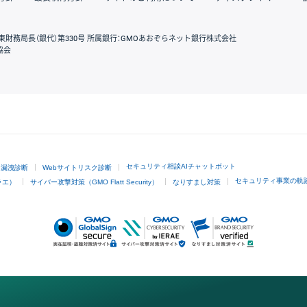
東財務局長（銀代）第330号 所属銀行：GMOあおぞらネット銀行株式会社
協会
GMOクリック証券
セキュリティ相談AIチャットボット
ド漏洩診断
Webサイトリスク診断
セキュリティ事業の軌
ラエ）
サイバー攻撃対策（GMO Flatt Security）
なりすまし対策