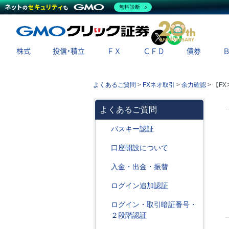
無料診断
X
LINE
株式
投信・積立
ＦＸ
ＣＦＤ
債券
よくあるご質問
>
FXネオ取引
>
余力確認
>
【F
よくあるご質問
パスキー認証
口座開設について
入金・出金・振替
ログイン追加認証
ログイン・取引暗証番号・
２段階認証