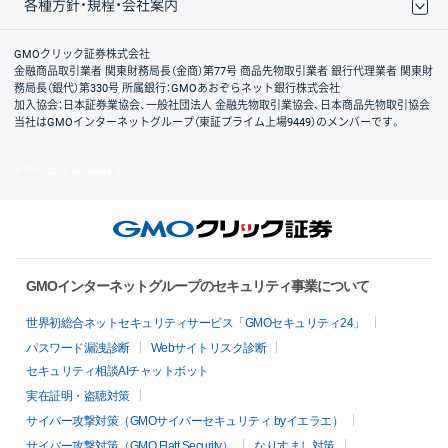
各種方針・規程・会社案内
取引規程・約款
サイトマップ
その他のご案内
個人情報保護方針
最良執行方針
サイトのご利用について
ディスクレイマー
信託保全
リスク説明
会社案内
GMOクリック証券株式会社
金融商品取引業者 関東財務局長（金商）第77号 商品先物取引業者 銀行代理業者 関東財
務局長（銀代）第330号 所属銀行：GMOあおぞらネット銀行株式会社
加入協会：日本証券業協会、一般社団法人 金融先物取引業協会、日本商品先物取引協会
当社はGMOインターネットグループ（東証プライム上場9449）のメンバーです。
© GMO CLICK Securities, Inc.
GMOインターネットグループのセキュリティ事業について
世界初総合ネットセキュリティサービス「GMOセキュリティ24」
パスワード漏洩診断
Webサイトリスク診断
セキュリティ相談AIチャットボット
実在証明・盗聴対策
サイバー攻撃対策（GMOサイバーセキュリティ byイエラエ）
サイバー攻撃対策（GMO Flatt Security）
なりすまし対策