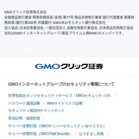
取引規程・約款
サイトマップ
その他のご案内
個人情報保護方針
最良執行方針
サイトのご利用について
ディスクレイマー
信託保全
リスク説明
会社案内
GMOクリック証券株式会社
金融商品取引業者 関東財務局長（金商）第77号 商品先物取引業者 銀行代理業者 関東財
務局長（銀代）第330号 所属銀行：GMOあおぞらネット銀行株式会社
加入協会：日本証券業協会、一般社団法人 金融先物取引業協会、日本商品先物取引協会
当社はGMOインターネットグループ（東証プライム上場9449）のメンバーです。
© GMO CLICK Securities, Inc.
GMOインターネットグループのセキュリティ事業について
世界初総合ネットセキュリティサービス「GMOセキュリティ24」
パスワード漏洩診断
Webサイトリスク診断
セキュリティ相談AIチャットボット
実在証明・盗聴対策
サイバー攻撃対策（GMOサイバーセキュリティ byイエラエ）
サイバー攻撃対策（GMO Flatt Security）
なりすまし対策