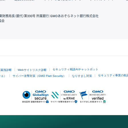
東財務局長（銀代）第330号 所属銀行：GMOあおぞらネット銀行株式会社
協会
GMOクリック証券
セキュリティ相談AIチャットボット
ド漏洩診断
Webサイトリスク診断
セキュリティ事業の軌
ラエ）
サイバー攻撃対策（GMO Flatt Security）
なりすまし対策