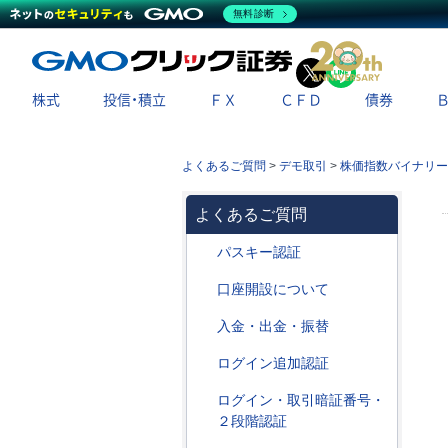
無料診断
X
LINE
株式
投信・積立
ＦＸ
ＣＦＤ
債券
よくあるご質問
>
デモ取引
>
株価指数バイナリー
よくあるご質問
パスキー認証
口座開設について
入金・出金・振替
ログイン追加認証
ログイン・取引暗証番号・
２段階認証