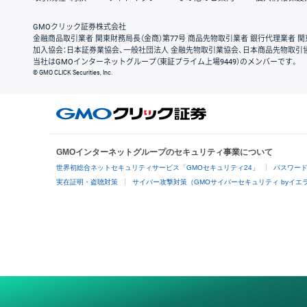
GMOクリック証券株式会社
金融商品取引業者 関東財務局長（金商）第77号 商品先物取引業者 銀行代理業者 関
加入協会：日本証券業協会、一般社団法人 金融先物取引業協会、日本商品先物取引
当社はGMOインターネットグループ（東証プライム上場9449）のメンバーです。
© GMO CLICK Securities, Inc.
GMOインターネットグループのセキュリティ事業について
世界初総合ネットセキュリティサービス「GMOセキュリティ24」
パスワー
実在証明・盗聴対策
サイバー攻撃対策（GMOサイバーセキュリティ byイエ