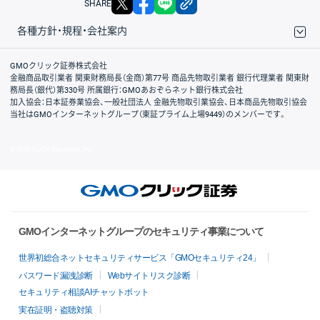
SHARE
各種方針・規程・会社案内
取引規程・約款
サイトマップ
その他のご案内
個人情報保護方針
最良執行方針
サイトのご利用について
ディスクレイマー
信託保全
リスク説明
会社案内
GMOクリック証券株式会社
金融商品取引業者 関東財務局長（金商）第77号 商品先物取引業者 銀行代理業者 関東財
務局長（銀代）第330号 所属銀行：GMOあおぞらネット銀行株式会社
加入協会：日本証券業協会、一般社団法人 金融先物取引業協会、日本商品先物取引協会
当社はGMOインターネットグループ（東証プライム上場9449）のメンバーです。
© GMO CLICK Securities, Inc.
GMOインターネットグループのセキュリティ事業について
世界初総合ネットセキュリティサービス「GMOセキュリティ24」
パスワード漏洩診断
Webサイトリスク診断
セキュリティ相談AIチャットボット
実在証明・盗聴対策