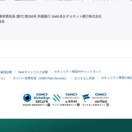
東財務局長（銀代）第330号 所属銀行：GMOあおぞらネット銀行株式会社
協会
GMOクリック証券
セキュリティ相談AIチャットボット
ド漏洩診断
Webサイトリスク診断
セキュリティ事業の軌
ラエ）
サイバー攻撃対策（GMO Flatt Security）
なりすまし対策