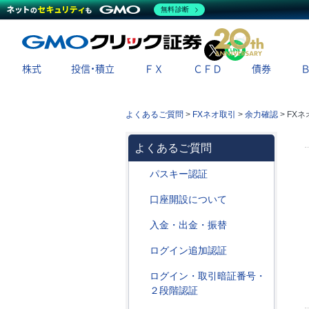
無料診断
X
LINE
株式
投信・積立
ＦＸ
ＣＦＤ
債券
よくあるご質問
>
FXネオ取引
>
余力確認
>
FX
よくあるご質問
パスキー認証
口座開設について
入金・出金・振替
ログイン追加認証
ログイン・取引暗証番号・
２段階認証