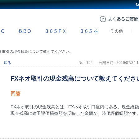
GMOクリック証券
よくある
ご質問
ＢＯ
株ＢＯ
３６５ＦＸ
３６５
株
その他
ネオ取引の現金残高について教えてください。
戻る
No : 194
公開日時 : 2019/07/24 1
FXネオ取引の現金残高について教えてくださ
回答
FXネオ取引の現金残高とは、FXネオ取引口座内にある、現金総
現金残高に建玉評価損益額を反映した金額が、時価評価総額です