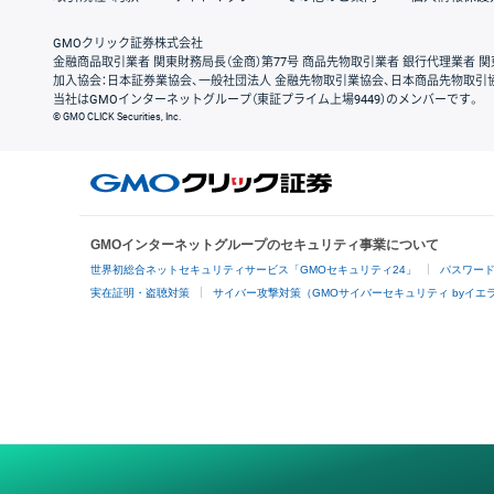
GMOクリック証券株式会社
金融商品取引業者 関東財務局長（金商）第77号 商品先物取引業者 銀行代理業者 関
加入協会：日本証券業協会、一般社団法人 金融先物取引業協会、日本商品先物取引
当社はGMOインターネットグループ（東証プライム上場9449）のメンバーです。
© GMO CLICK Securities, Inc.
GMOインターネットグループのセキュリティ事業について
世界初総合ネットセキュリティサービス「GMOセキュリティ24」
パスワー
実在証明・盗聴対策
サイバー攻撃対策（GMOサイバーセキュリティ byイエ