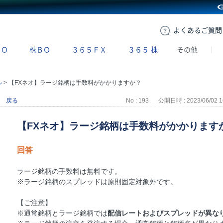
GMOクリック証券
よくある
ご質問
ＢＯ
株ＢＯ
３６５ＦＸ
３６５
株
その他
ル
>
【FXネオ】ラージ銘柄は手数料がかかりますか？
戻る
No : 193
公開日時 : 2023/06/02 1
【FXネオ】ラージ銘柄は手数料がかかります
回答
ラージ銘柄の手数料は無料です。
※ラージ銘柄のスプレッドは原則固定対象外です。
【ご注意】
※通常銘柄とラージ銘柄では
配信レートおよびスプレッドが異な