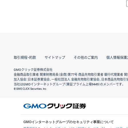
取引規程・約款
サイトマップ
その他のご案内
個人情報保護
GMOクリック証券株式会社
金融商品取引業者 関東財務局長（金商）第77号 商品先物取引業者 銀行代理業者 関
加入協会：日本証券業協会、一般社団法人 金融先物取引業協会、日本商品先物取引
当社はGMOインターネットグループ（東証プライム上場9449）のメンバーです。
© GMO CLICK Securities, Inc.
GMOインターネットグループのセキュリティ事業について