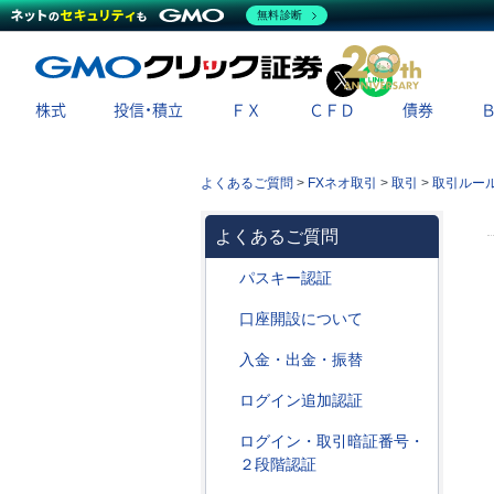
無料診断
X
LINE
株式
投信・積立
ＦＸ
ＣＦＤ
債券
よくあるご質問
>
FXネオ取引
>
取引
>
取引ルー
よくあるご質問
パスキー認証
口座開設について
入金・出金・振替
ログイン追加認証
ログイン・取引暗証番号・
２段階認証