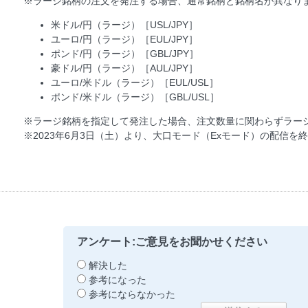
※ラージ銘柄の注文を発注する場合、通常銘柄と銘柄名が異なり
米ドル/円（ラージ）［USL/JPY］
ユーロ/円（ラージ）［EUL/JPY］
ポンド/円（ラージ）［GBL/JPY］
豪ドル/円（ラージ）［AUL/JPY］
ユーロ/米ドル（ラージ）［EUL/USL］
ポンド/米ドル（ラージ）［GBL/USL］
※ラージ銘柄を指定して発注した場合、注文数量に関わらずラー
※2023年6月3日（土）より、大口モード（Exモード）の配信を
アンケート:ご意見をお聞かせください
解決した
参考になった
参考にならなかった