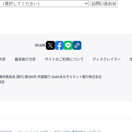
X
facebook
LINE
リンクをコピー
SHARE
方針
最良執行方針
サイトのご利用について
ディスクレイマー
東財務局長（銀代）第330号 所属銀行：GMOあおぞらネット銀行株式会社
協会
GMOクリック証券
セキュリティ相談AIチャットボット