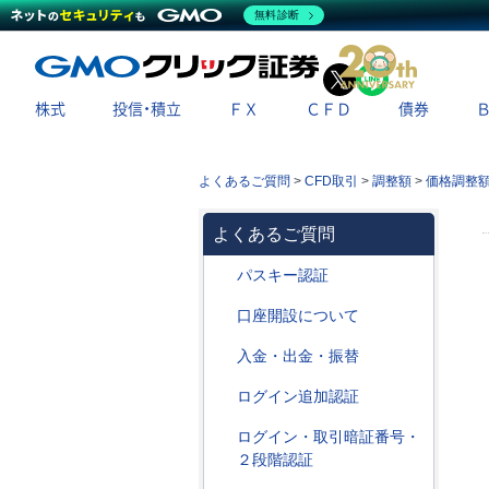
無料診断
X
LINE
株式
投信・積立
ＦＸ
ＣＦＤ
債券
よくあるご質問
>
CFD取引
>
調整額
>
価格調整
よくあるご質問
パスキー認証
口座開設について
入金・出金・振替
ログイン追加認証
ログイン・取引暗証番号・
２段階認証