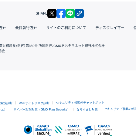
X
facebook
LINE
リンクをコピー
SHARE
方針
最良執行方針
サイトのご利用について
ディスクレイマー
東財務局長（銀代）第330号 所属銀行：GMOあおぞらネット銀行株式会社
協会
GMOクリック証券
セキュリティ相談AIチャットボット
ド漏洩診断
Webサイトリスク診断
セキュリティ事業の軌
ラエ）
サイバー攻撃対策（GMO Flatt Security）
なりすまし対策