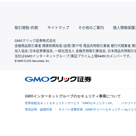
取引規程・約款
サイトマップ
その他のご案内
個人情報保護
GMOクリック証券株式会社
金融商品取引業者 関東財務局長（金商）第77号 商品先物取引業者 銀行代理業者 関
加入協会：日本証券業協会、一般社団法人 金融先物取引業協会、日本商品先物取引
当社はGMOインターネットグループ（東証プライム上場9449）のメンバーです。
© GMO CLICK Securities, Inc.
GMOインターネットグループのセキュリティ事業について
世界初総合ネットセキュリティサービス「GMOセキュリティ24」
パスワー
実在証明・盗聴対策
サイバー攻撃対策（GMOサイバーセキュリティ byイエ