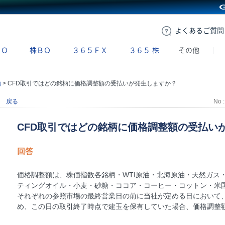
GMOクリック証券
よくある
ご質問
ＢＯ
株ＢＯ
３６５ＦＸ
３６５
株
その他
額
>
CFD取引ではどの銘柄に価格調整額の受払いが発生しますか？
戻る
No :
CFD取引ではどの銘柄に価格調整額の受払い
回答
価格調整額は、株価指数各銘柄・WTI原油・北海原油・天然ガス
ティングオイル・小麦・砂糖・ココア・コーヒー・コットン・米国
それぞれの参照市場の最終営業日の前に当社が定める日において
め、この日の取引終了時点で建玉を保有していた場合、価格調整