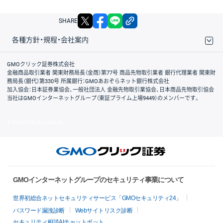
X
facebook
LINE
リンクをコピー
SHARE
各種方針・規程・会社案内
取引規程・約款
サイトマップ
その他のご案内
個人情報保護方針
最良執行方針
サイトのご利用について
ディスクレイマー
信託保全
リスク説明
会社案内
GMOクリック証券株式会社
金融商品取引業者 関東財務局長（金商）第77号 商品先物取引業者 銀行代理業者 関東財
務局長（銀代）第330号 所属銀行：GMOあおぞらネット銀行株式会社
加入協会：日本証券業協会、一般社団法人 金融先物取引業協会、日本商品先物取引協会
当社はGMOインターネットグループ（東証プライム上場9449）のメンバーです。
© GMO CLICK Securities, Inc.
GMOインターネットグループのセキュリティ事業について
世界初総合ネットセキュリティサービス「GMOセキュリティ24」
パスワード漏洩診断
Webサイトリスク診断
セキュリティ相談AIチャットボット