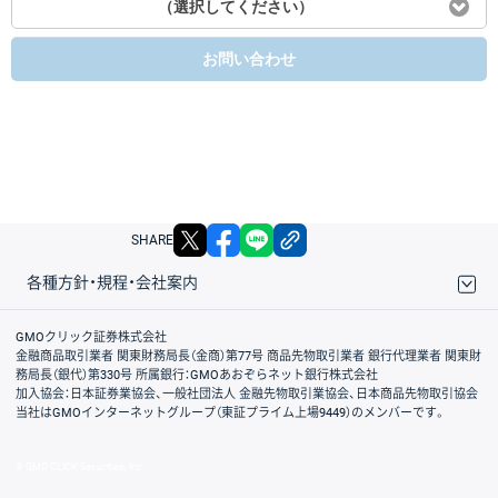
（選択してください）
お問い合わせ
X
facebook
LINE
リンクをコピー
SHARE
各種方針・規程・会社案内
取引規程・約款
サイトマップ
その他のご案内
個人情報保護方針
最良執行方針
サイトのご利用について
ディスクレイマー
信託保全
リスク説明
会社案内
GMOクリック証券株式会社
金融商品取引業者 関東財務局長（金商）第77号 商品先物取引業者 銀行代理業者 関東財
務局長（銀代）第330号 所属銀行：GMOあおぞらネット銀行株式会社
加入協会：日本証券業協会、一般社団法人 金融先物取引業協会、日本商品先物取引協会
当社はGMOインターネットグループ（東証プライム上場9449）のメンバーです。
© GMO CLICK Securities, Inc.