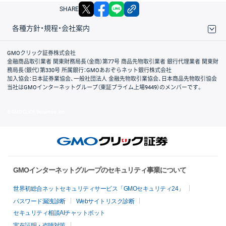
X
facebook
LINE
リンクをコピー
SHARE
各種方針・規程・会社案内
取引規程・約款
サイトマップ
その他のご案内
個人情報保護方針
最良執行方針
サイトのご利用について
ディスクレイマー
信託保全
リスク説明
会社案内
GMOクリック証券株式会社
金融商品取引業者 関東財務局長（金商）第77号 商品先物取引業者 銀行代理業者 関東財
務局長（銀代）第330号 所属銀行：GMOあおぞらネット銀行株式会社
加入協会：日本証券業協会、一般社団法人 金融先物取引業協会、日本商品先物取引協会
当社はGMOインターネットグループ（東証プライム上場9449）のメンバーです。
© GMO CLICK Securities, Inc.
GMOインターネットグループのセキュリティ事業について
世界初総合ネットセキュリティサービス「GMOセキュリティ24」
パスワード漏洩診断
Webサイトリスク診断
セキュリティ相談AIチャットボット
実在証明・盗聴対策