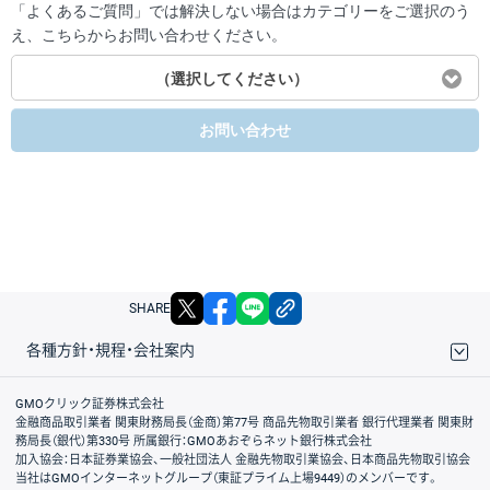
「よくあるご質問」では解決しない場合はカテゴリーをご選択のう
え、こちらからお問い合わせください。
（選択してください）
お問い合わせ
X
facebook
LINE
リンクをコピー
SHARE
各種方針・規程・会社案内
取引規程・約款
サイトマップ
その他のご案内
個人情報保護方針
最良執行方針
サイトのご利用について
ディスクレイマー
信託保全
リスク説明
会社案内
GMOクリック証券株式会社
金融商品取引業者 関東財務局長（金商）第77号 商品先物取引業者 銀行代理業者 関東財
務局長（銀代）第330号 所属銀行：GMOあおぞらネット銀行株式会社
加入協会：日本証券業協会、一般社団法人 金融先物取引業協会、日本商品先物取引協会
当社はGMOインターネットグループ（東証プライム上場9449）のメンバーです。