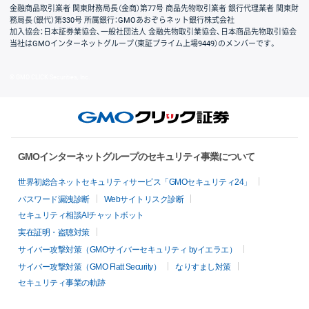
金融商品取引業者 関東財務局長（金商）第77号 商品先物取引業者 銀行代理業者 関東財
務局長（銀代）第330号 所属銀行：GMOあおぞらネット銀行株式会社
加入協会：日本証券業協会、一般社団法人 金融先物取引業協会、日本商品先物取引協会
当社はGMOインターネットグループ（東証プライム上場9449）のメンバーです。
© GMO CLICK Securities, Inc.
GMOインターネットグループのセキュリティ事業について
世界初総合ネットセキュリティサービス「GMOセキュリティ24」
パスワード漏洩診断
Webサイトリスク診断
セキュリティ相談AIチャットボット
実在証明・盗聴対策
サイバー攻撃対策（GMOサイバーセキュリティ byイエラエ）
サイバー攻撃対策（GMO Flatt Security）
なりすまし対策
セキュリティ事業の軌跡