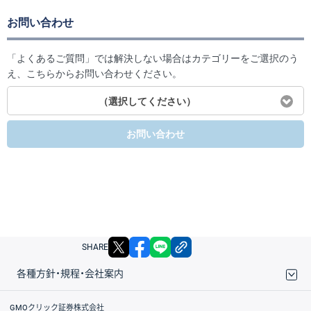
お問い合わせ
「よくあるご質問」では解決しない場合はカテゴリーをご選択のう
え、こちらからお問い合わせください。
（選択してください）
お問い合わせ
X
facebook
LINE
リンクをコピー
SHARE
各種方針・規程・会社案内
取引規程・約款
サイトマップ
その他のご案内
個人情報保護方針
最良執行方針
サイトのご利用について
ディスクレイマー
信託保全
リスク説明
会社案内
GMOクリック証券株式会社