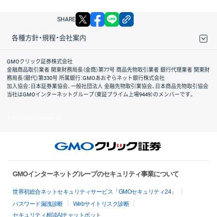
X
facebook
LINE
リンクをコピー
SHARE
各種方針・規程・会社案内
取引規程・約款
サイトマップ
その他のご案内
個人情報保護方針
最良執行方針
サイトのご利用について
ディスクレイマー
信託保全
リスク説明
会社案内
GMOクリック証券株式会社
金融商品取引業者 関東財務局長（金商）第77号 商品先物取引業者 銀行代理業者 関東財
務局長（銀代）第330号 所属銀行：GMOあおぞらネット銀行株式会社
加入協会：日本証券業協会、一般社団法人 金融先物取引業協会、日本商品先物取引協会
当社はGMOインターネットグループ（東証プライム上場9449）のメンバーです。
© GMO CLICK Securities, Inc.
GMOインターネットグループのセキュリティ事業について
世界初総合ネットセキュリティサービス「GMOセキュリティ24」
パスワード漏洩診断
Webサイトリスク診断
セキュリティ相談AIチャットボット