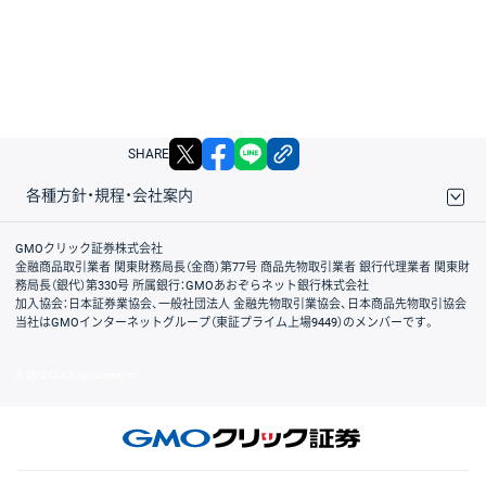
X
facebook
LINE
リンクをコピー
SHARE
各種方針・規程・会社案内
取引規程・約款
サイトマップ
その他のご案内
個人情報保護方針
最良執行方針
サイトのご利用について
ディスクレイマー
信託保全
リスク説明
会社案内
GMOクリック証券株式会社
金融商品取引業者 関東財務局長（金商）第77号 商品先物取引業者 銀行代理業者 関東財
務局長（銀代）第330号 所属銀行：GMOあおぞらネット銀行株式会社
加入協会：日本証券業協会、一般社団法人 金融先物取引業協会、日本商品先物取引協会
当社はGMOインターネットグループ（東証プライム上場9449）のメンバーです。
© GMO CLICK Securities, Inc.