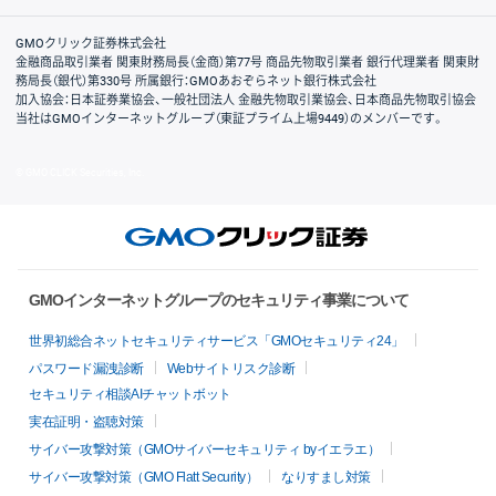
取引規程・約款
サイトマップ
その他のご案内
個人情報保護方針
最良執行方針
サイトのご利用について
ディスクレイマー
信託保全
リスク説明
会社案内
GMOクリック証券株式会社
金融商品取引業者 関東財務局長（金商）第77号 商品先物取引業者 銀行代理業者 関東財
務局長（銀代）第330号 所属銀行：GMOあおぞらネット銀行株式会社
加入協会：日本証券業協会、一般社団法人 金融先物取引業協会、日本商品先物取引協会
当社はGMOインターネットグループ（東証プライム上場9449）のメンバーです。
© GMO CLICK Securities, Inc.
GMOインターネットグループのセキュリティ事業について
世界初総合ネットセキュリティサービス「GMOセキュリティ24」
パスワード漏洩診断
Webサイトリスク診断
セキュリティ相談AIチャットボット
実在証明・盗聴対策
サイバー攻撃対策（GMOサイバーセキュリティ byイエラエ）
サイバー攻撃対策（GMO Flatt Security）
なりすまし対策